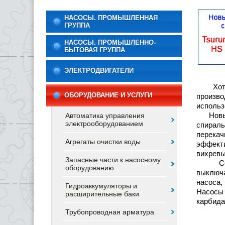
НАСОСЫ. ПРОМЫШЛЕННАЯ
ГРУППА
НАСОСЫ. ПРОМЫШЛЕННО-
БЫТОВАЯ ГРУППА
ЭЛЕКТРОДВИГАТЕЛИ
Хотя п
ОБОРУДОВАНИЕ И УСЛУГИ
произво
использ
Новые н
Автоматика управления
электрооборудованием
спирал
перека
Агрегаты очистки воды
эффекти
вихревы
Запасные части к насосному
Серия 
оборудованию
выключа
насоса,
Гидроаккумуляторы и
Насосы 
расширительные баки
карбида
Трубопроводная арматура