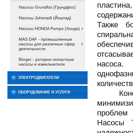
пластина
Насосы Grundfos (Грундфос)
содержан
Насосы Johsnadt (Йоштад)
Также бо
Насосы HONDA Pumps (Хонда)
спирал
MAS DAF - промышленные
обеспеч
насосы для различных сфер
деятельности
отсасыв
Börger - роторно-лопастные
насоса.
насосы и измельчители
однофазн
ЭЛЕКТРОДВИГАТЕЛИ
количеств
Констру
ОБОРУДОВАНИЕ И УСЛУГИ
минимиз
проблем 
Насосы T
надежнос