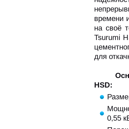
непрерыв
времени и
на своё 
Tsurumi H
цементно
для откач
Основны
HSD:
Разме
Мощно
0,55 к