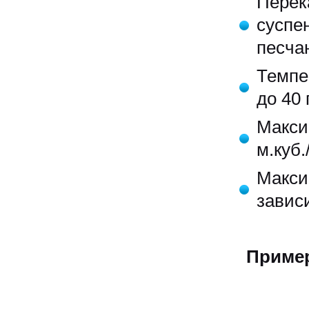
Перек
сусп
песча
Темпе
до 40 
Макси
м.куб.
Макси
завис
Пример