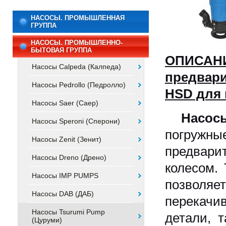
НАСОСЫ. ПРОМЫШЛЕННАЯ
ГРУППА
НАСОСЫ. ПРОМЫШЛЕННО-
БЫТОВАЯ ГРУППА
ОПИСАНИ
Насосы Calpeda (Калпеда)
предвар
Насосы Pedrollo (Педролло)
HSD для 
Насосы Saer (Саер)
Насос
Насосы Speroni (Сперони)
погружны
Насосы Zenit (Зенит)
предвар
Насосы Dreno (Дрено)
колесом.
Насосы IMP PUMPS
позволяе
Насосы DAB (ДАБ)
перекачи
Насосы Tsurumi Pump
детали, 
(Цуруми)