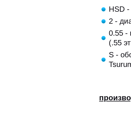
HSD -
2 - д
0.55 
(.55 э
S - о
Tsurum
произво