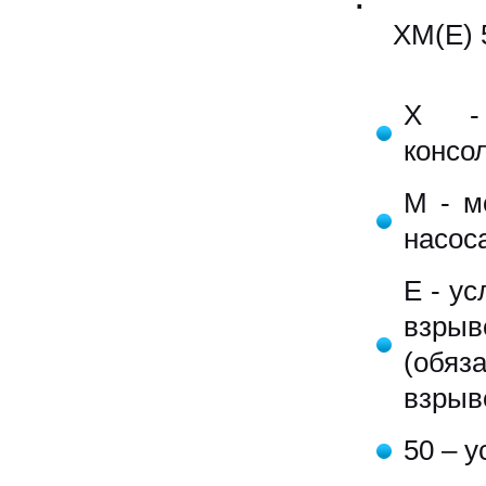
ХМ(Е) 50-
Х - 
консо
М - м
насоса
Е - у
взры
(обяз
взрыв
50 – 