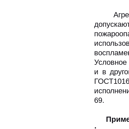
Агрегат
допускают
пожароо
использо
воспламе
Условное 
и в друг
ГОСТ1016
исполнен
69.
Приме
: