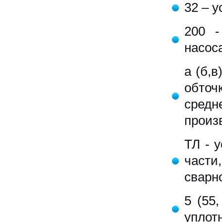
32 – 
200 -
насоса
а (б,в
обточ
сред
произ
ТЛ - 
части
сварн
5 (55
уплот