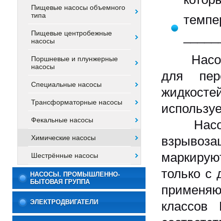
Пищевые насосы объемного
типа
темп
______
Пищевые центробежные
насосы
Насосы Х
Поршневые и плунжерные
насосы
для пер
Специальные насосы
жидкост
Трансформаторные насосы
использу
Фекальные насосы
Насосны
Химические насосы
взрывоза
маркиру
Шестрённые насосы
только с
НАСОСЫ. ПРОМЫШЛЕННО-
БЫТОВАЯ ГРУППА
применяю
ЭЛЕКТРОДВИГАТЕЛИ
классов В