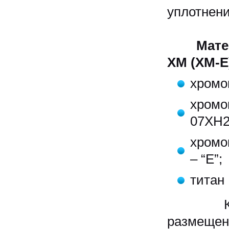
уплотнен
Мате
ХМ (ХМ-Е
хромо
хром
07ХН2
хромо
– “Е”;
титан 
Климат
размещени