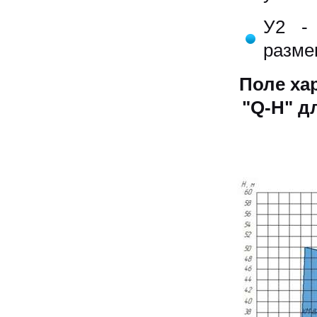
У2 - 
разме
Поле ха
"Q-H" д