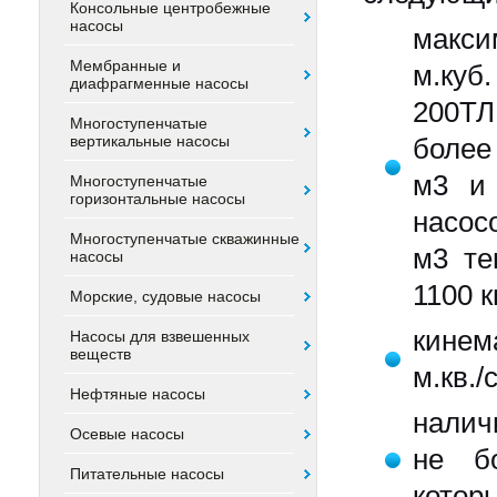
Консольные центробежные
насосы
макси
Мембранные и
м.куб
диафрагменные насосы
200ТЛ
Многоступенчатые
вертикальные насосы
более
м3 и 
Многоступенчатые
горизонтальные насосы
насосо
Многоступенчатые скважинные
м3 те
насосы
1100 к
Морские, судовые насосы
кинем
Насосы для взвешенных
веществ
м.кв./с
Нефтяные насосы
налич
Осевые насосы
не б
Питательные насосы
котор