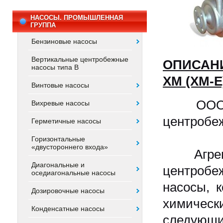
НАСОСЫ. ПРОМЫШЛЕННАЯ
ГРУППА
Бензиновые насосы
Вертикальные центробежные
ОПИСАНИ
насосы типа В
ХМ (ХМ-Е
Винтовые насосы
ООО "ПК
Вихревые насосы
центробе
Герметичные насосы
Горизонтальные
«двустороннего входа»
Агрегат
Диагональные и
центроб
оседиагональные насосы
насосы, 
Дозировочные насосы
химическ
Конденсатные насосы
следующи