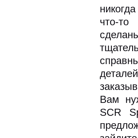
никогда
что-то
сделан
тщател
справн
детал
заказыв
Вам ну
SCR Sp
предло