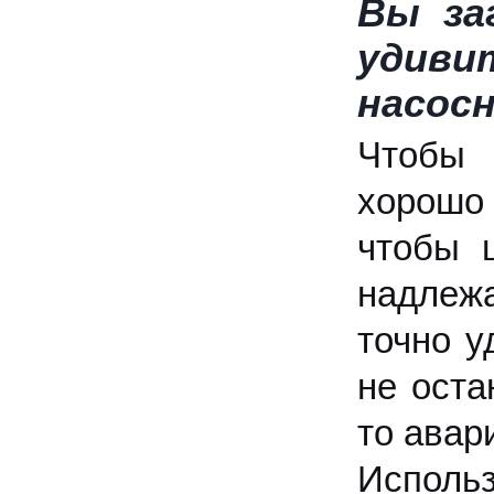
Вы за
удиви
насосн
Чтобы 
хорошо
чтобы 
надлеж
точно у
не оста
то авар
Исполь