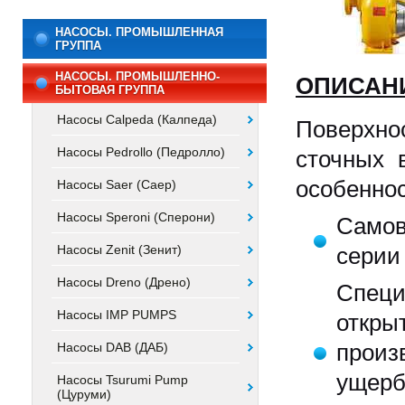
НАСОСЫ. ПРОМЫШЛЕННАЯ
ГРУППА
НАСОСЫ. ПРОМЫШЛЕННО-
ОПИСАНИ
БЫТОВАЯ ГРУППА
Насосы Calpeda (Калпеда)
Поверхно
Насосы Pedrollo (Педролло)
сточных
особеннос
Насосы Saer (Саер)
Насосы Speroni (Сперони)
Само
Насосы Zenit (Зенит)
серии
Насосы Dreno (Дрено)
Спец
Насосы IMP PUMPS
откр
Насосы DAB (ДАБ)
прои
ущерб
Насосы Tsurumi Pump
(Цуруми)