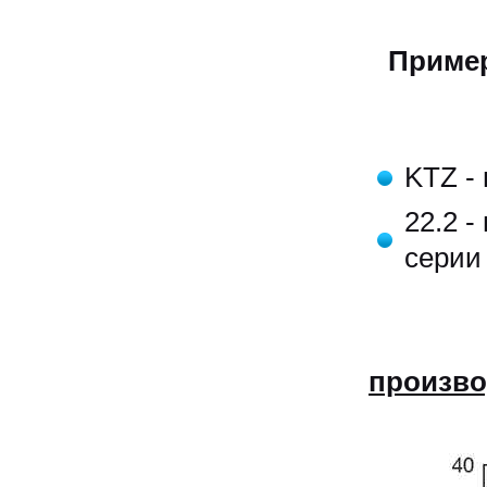
Пример
KTZ -
22.2 
серии
произво