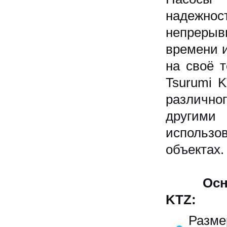
надежнос
непрерыв
времени и
на своё 
Tsurumi 
различно
другим
использ
объектах.
Основны
KTZ:
Разме