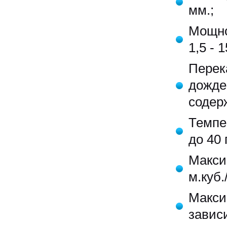
мм.;
Мощно
1,5 - 1
Перек
дожд
содер
Темпе
до 40 
Макси
м.куб.
Макси
завис