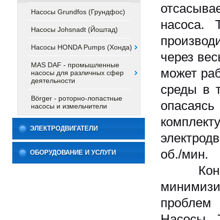
отсасыв
Насосы Grundfos (Грундфос)
насоса. 
Насосы Johsnadt (Йоштад)
производ
Насосы HONDA Pumps (Хонда)
через вес
MAS DAF - промышленные
может раб
насосы для различных сфер
деятельности
среды в 
Börger - роторно-лопастные
опасаяс
насосы и измельчители
комплек
ЭЛЕКТРОДВИГАТЕЛИ
электрод
об./мин.
ОБОРУДОВАНИЕ И УСЛУГИ
Констру
минимиз
проблем 
Насосы T