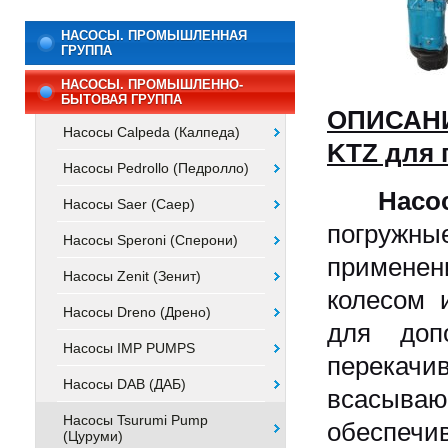
НАСОСЫ. ПРОМЫШЛЕННАЯ
ГРУППА
НАСОСЫ. ПРОМЫШЛЕННО-
БЫТОВАЯ ГРУППА
ОПИСАНИ
Насосы Calpeda (Калпеда)
KTZ для 
Насосы Pedrollo (Педролло)
Насо
Насосы Saer (Саер)
погружны
Насосы Speroni (Сперони)
применен
Насосы Zenit (Зенит)
колесом 
Насосы Dreno (Дрено)
для доп
Насосы IMP PUMPS
перекач
Насосы DAB (ДАБ)
всасываю
Насосы Tsurumi Pump
обеспеч
(Цуруми)