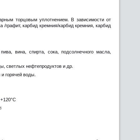
рным торцовым уплотнением. В зависимости от
а /графит, карбид кремния/карбид кремния, карбид
ива, вина, спирта, сока, подсолнечного масла,
ы, светлых нефтепродуктов и др.
и горячей воды.
 +120°С
ᶾ