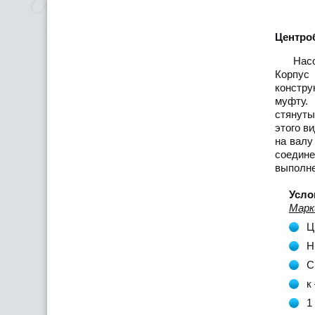
Центро
Насо
Корпус 
констру
муфту.
стянуты
этого в
на валу
соедин
выполне
Усло
Марк
Ц
Н
С
к
1