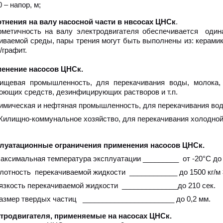
0 – напор, м;
ения на валу насосной части в нвсосах ЦНСк
.
ичность на валу электродвигателя обеспечивается одина
иваемой среды, пары трения могут быть выполнены из: керамик
/графит.
ение насосов ЦНСк.
ищевая промышленность, для перекачивания воды, молока, п
оющих средств, дезинфицирующих растворов и т.п.
имическая и нефтяная промышленность, для перекачивания вод
илищно-коммунальное хозяйство, для перекачивания холодной 
луатационные ограничения применения насосов ЦНСк.
аксимальная температура эксплуатации _________ от -20°С до
лотность перекачиваемой жидкости ____________ до 1500 кг/м 
язкость перекачиваемой жидкости ______________до 210 сек.
азмер твердых частиц _______________________ до 0,2 мм.
одвигателя, применяемые на насосах ЦНСк.