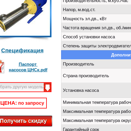
Производительность, м.куб./час
Напор, м.вод.ст.
Мощность эл.дв., кВт
Частота вращения эл.дв., об./мин
Способ установки насоса
Степень защиты электродвигател
Спецификация
Дополни
Производитель
Паспорт
насосов ЦНСк.pdf
Страна производитель
Установка насоса
Минимальная температура рабоч
ЦЕНА:
по запросу
Максимальная температура рабо
Максимальная температура окр
Гарантийный срок