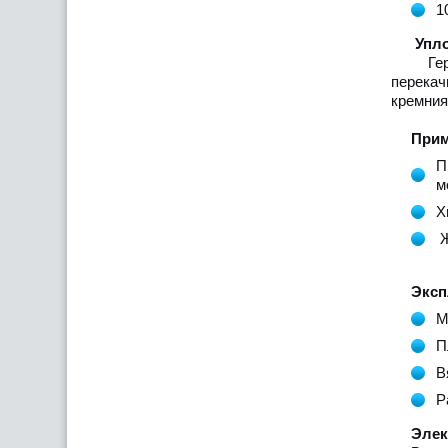
1
Уплотн
Гермет
перекач
кремния
Примен
П
м
Х
Ж
Эксп
М
П
В
Р
Электр