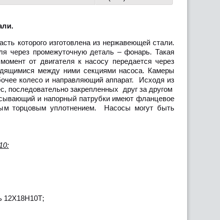
али.
сть которого изготовлена из нержавеющей стали.
ля через промежуточную деталь – фонарь. Такая
момент от двигателя к насосу передается через
одящимися между ними секциями насоса. Камеры
очее колесо и направляющий аппарат. Исходя из
лес, последовательно закрепленных друг за другом
асывающий и напорный патрубки имеют фланцевое
рным торцовым уплотнением. Насосы могут быть
10:
ь 12Х18Н10Т;