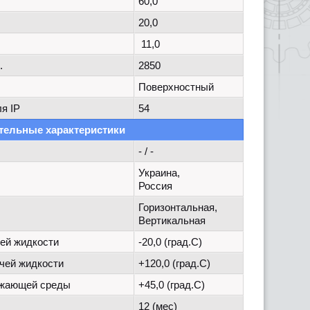
60,0
20,0
11,0
.
2850
Поверхностный
я IP
54
тельные характеристики
- / -
Украина,
Россия
Горизонтальная,
Вертикальная
ей жидкости
-20,0 (град.C)
чей жидкости
+120,0 (град.C)
ужающей среды
+45,0 (град.C)
12 (мес)