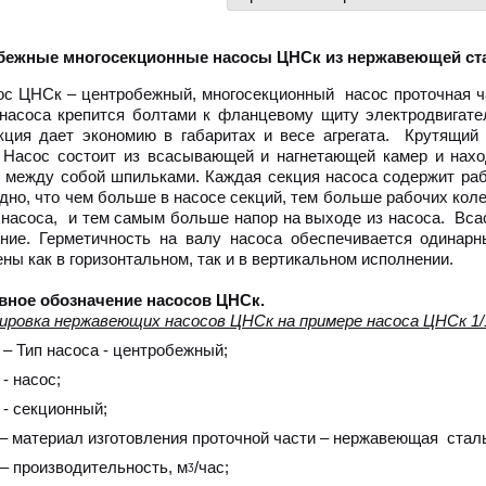
бежные многосекционные насосы ЦНСк из нержавеющей ст
с ЦНСк – центробежный, многосекционный насос проточная ча
насоса крепится болтами к фланцевому щиту электродвигате
кция дает экономию в габаритах и весе агрегата. Крутящий 
 Насос состоит из всасывающей и нагнетающей камер и нах
 между собой шпильками. Каждая секция насоса содержит раб
идно, что чем больше в насосе секций, тем больше рабочих ко
 насоса, и тем самым больше напор на выходе из насоса. Вс
ение. Герметичность на валу насоса обеспечивается одина
ны как в горизонтальном, так и в вертикальном исполнении.
вное обозначение насосов ЦНСк.
ировка нержавеющих насосов ЦНСк на примере насоса ЦНСк 1/
 – Тип насоса - центробежный;
 - насос;
 - секционный;
 – материал изготовления проточной части – нержавеющая стал
 – производительность, мᶾ/час;