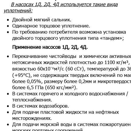
В насосах 1Д, 2Д, 4Д используется такие вида
уплотнений:
Двойной мягкий сальник.
Одинарное торцовое уплотнение.
По требованию потребителя возможна установка
двойного торцового уплотнения типа «тандем»;
Применение насосов 1Д, 2Д, 4Д.
Перекачивание чистойводы и химически активных
нетоксичных жидкостей плотностью до 1100 кг/м³,
вязкостью 60х10⁻⁶м²/с (60 сСт), температурой до 3
(+95°С), не содержащих твердых включений по ма
более 0,05%, размеру более 0,2мм и микротвердос
более 6,5 ГПа (650 кгс/мм²).
В системах горячего и холодного водоснабжения /
теплоснабжения.
В системах водозаборов.
Для подачи пластовой жидкости на нефтяных
месторождениях.
Для подачи морской воды в системах пожаротуше
морских портовых сооружений.