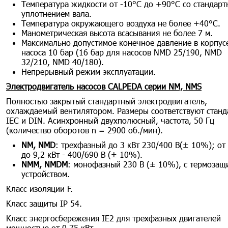
Температура жидкости от -10°С до +90°С со стандар
уплотнением вала.
Температура окружающего воздуха не более +40°С.
Манометрическая высота всасывания не более 7 м.
Максимально допустимое конечное давление в корпус
насоса 10 бар (16 бар для насосов NMD 25/190, NMD
32/210, NMD 40/180).
Непрерывный режим эксплуатации.
Электродвигатель насосов CALPEDA серии NM, NMS
Полностью закрытый стандартный электродвигатель,
охлаждаемый вентилятором. Размеры соответствуют станд
IEC и DIN. Асинхронный двухполюсный, частота, 50 Гц
(количество оборотов n = 2900 об./мин).
NM, NMD
: трехфазный до 3 кВт 230/400 В(± 10%); от 
до 9,2 кВт - 400/690 В (± 10%).
NMM, NMDM
: монофазный 230 В (± 10%), с термоза
устройством.
Класс изоляции F.
Класс защиты IP 54.
Класс энергосбережения IE2 для трехфазных двигателей
мощностью от 0,75 кВт.