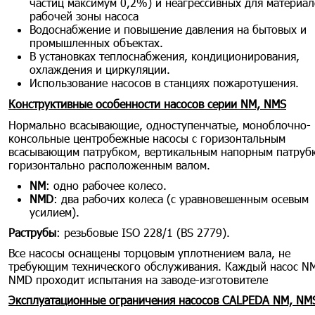
частиц максимум 0,2%) и неагрессивных для материал
рабочей зоны насоса
Водоснабжение и повышение давления на бытовых и
промышленных объектах.
В установках теплоснабжения, кондиционирования,
охлаждения и циркуляции.
Использование насосов в станциях пожаротушения.
Конструктивные особенности насосов серии NM, NMS
Нормально всасывающие, одноступенчатые, моноблочно-
консольные центробежные насосы с горизонтальным
всасывающим патрубком, вертикальным напорным патруб
горизонтально расположенным валом.
NM
: одно рабочее колесо.
NMD
: два рабочих колеса (с уравновешенным осевым
усилием).
Раструбы
: резьбовые ISO 228/1 (BS 2779).
Все насосы оснащены торцовым уплотнением вала, не
требующим технического обслуживания. Каждый насос N
NMD проходит испытания на заводе-изготовителе
Эксплуатационные ограничения насосов CALPEDA NM, NM