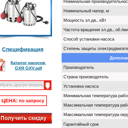
Номинальная производительност
Номинальный напор, м
Мощность эл.дв., кВт
Частота вращения эл.дв., об./ми
Способ установки насоса
Степень защиты электродвигате
Спецификация
Дополни
Каталог насосов
Производитель
GXR GXV
.pdf
Страна производитель
Установка насоса
Минимальная температура рабо
ЦЕНА:
по запросу
Максимальная температура раб
Максимальная температура ок
Гарантийный срок