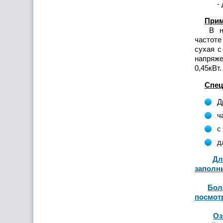
-
Прим
В насо
частоте
сухая с
напряже
0,45кВт
Спец
Д
ч
с
д
Дл
заполн
Бол
посмот
Оз