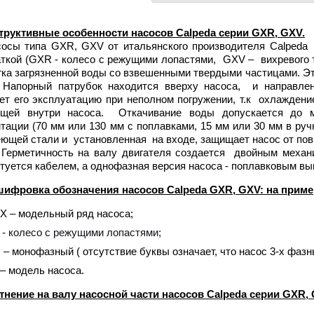
труктивные особенности насосов Calpeda серии GXR, GXV.
 типа GXR, GXV от итальянского производителя Calpeda 
ткой (GXR - колесо с режущими лопастями, GXV – вихревого т
гка загрязненной воды со взвешенными твердыми частицами. Э
 Напорный патрубок находится вверху насоса, и направлен
ет его эксплуатацию при неполном погружении, т.к охлажден
ящей внутри насоса. Откачивание воды допускается до ми
тации (70 мм или 130 мм с поплавками, 15 мм или 30 мм в руч
ющей стали и установленная на входе, защищает насос от пов
 Герметичность на валу двигателя создается двойным меха
туется кабелем, а однофазная версия насоса - поплавковым в
шифровка обозначения насосов Calpeda
GXR, GXV
: на приме
X – модельный ряд насоса;
 - колесо с режущими лопастями;
 – монофазный ( отсутствие буквы означает, что насос 3-х фазн
 – модель насоса.
тнение на валу насосной части насосов Calpeda серии GXR,