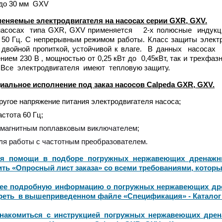
 до 30 мм GXV
еняемые электродвигателя на насосах серии GXR,
GXV
.
сах типа GXR, GXV применяется 2-х полюсные индукцион
 50 Гц. С непрерывным режимом работы. Класс защиты электр
 двойной пропиткой, устойчивой к влаге. В данных насосах
нием 230 В , мощностью от 0,25 кВт до 0,45кВт, так и трехфа
. Все электродвигателя имеют тепловую защиту.
иальное исполнение под заказ насосов Calpeda GXR,
GXV
.
ругое напряжение питания электродвигателя насоса;
астота 60 Гц;
 магнитным поплавковым виключателем;
ля работы с частотным преобразователем.
я помощи в подборе
погружных нержавеющих дренаж
ить «Опросный лист заказа» со всеми требованиями, котор
ее подробную информацию о
погружных нержавеющих др
реть в вышеприведенном файле «Спецификация» - Каталог 
накомиться с инструкцией погружных нержавеющих дре