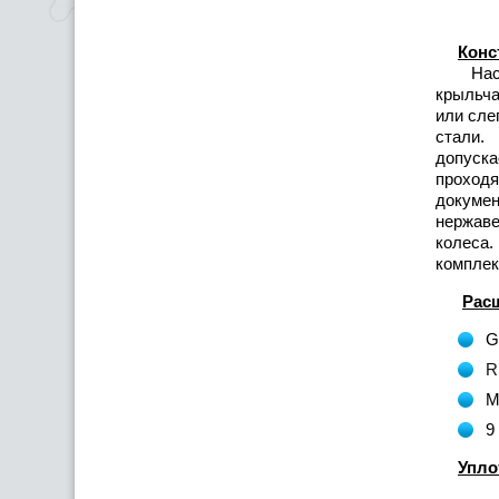
Конс
Насосы
крыльча
или сле
стали.
допуска
проход
докумен
нержаве
колеса.
комплек
Рас
G
R
М
9
Упло