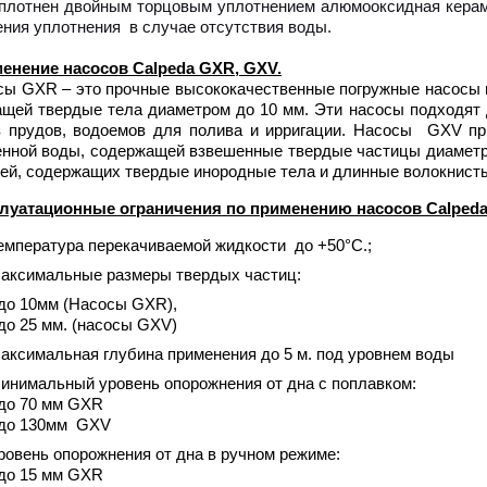
отнен двойным торцовым уплотнением алюмооксидная керами
ния уплотнения в случае отсутствия воды.
енение насосов Calpeda GXR,
GXV
.
GXR – это прочные высококачественные погружные насосы и
щей твердые тела диаметром до 10 мм. Эти насосы подходят 
 прудов, водоемов для полива и ирригации. Насосы GXV пр
енной воды, содержащей взвешенные твердые частицы диаметр
ей, содержащих твердые инородные тела и длинные волокнист
луатационные ограничения по применению насосов Calped
емпература перекачиваемой жидкости до +50°C.;
аксимальные размеры твердых частиц:
 до 10мм (Насосы GXR),
 до 25 мм. (насосы GXV)
аксимальная глубина применения до 5 м. под уровнем воды
инимальный уровень опорожнения от дна с поплавком:
 до 70 мм GXR
 до 130мм GXV
ровень опорожнения от дна в ручном режиме:
 до 15 мм GXR