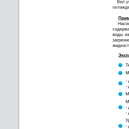
Вал упл
охлажде
Прим
Насосы 
содержа
воды из
загрязн
жидкост
Эксп
Т
М
-
-
М
М
-
-
У
-