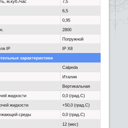
ь, м.куб./час
7,5
6,5
0,95
н.
2800
Погружной
ля IP
IP X8
тельные характеристики
Calpeda
Италия
Вертикальная
чей жидкости
0,0 (град.C)
очей жидкости
+50,0 (град.C)
ружающей среды
0,0 (град.C)
12 (мес)