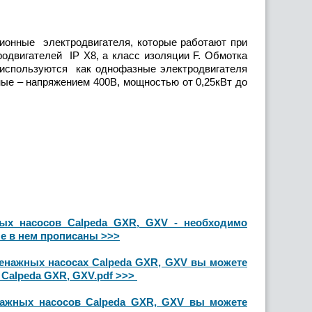
ные электродвигателя, которые работают при
одвигателей IP Х8, а класс изоляции F. Обмотка
 используются как однофазные электродвигателя
зные – напряжением 400В, мощностью от 0,25кВт до
ных
насосов Calpeda GXR, GXV - необходимо
ые в нем прописаны >>>
енажных
насосах Calpeda GXR, GXV вы можете
Calpeda GXR, GXV.pdf >>>
нажных насосов Calpeda GXR, GXV вы можете