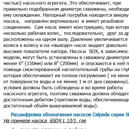
частью) насосного агрегата. Это обеспечивает, при
правильно подобранном диаметре скважины, необход
ему охлаждение. Напорный патрубок находится вверх
насоса, направлен вертикально и имеет резьбовое
соединение. Сам насос имеет конструкцию, при котор
несколько рабочих колес, последовательно, друг за д
расположены на одном валу. Давление увеличивается 
колеса к колесу и на «выходе» насос выдает довольно
высокие показатели напора. Насосы SDХ, в зависимос
модели, могут быть установлены в скважину диаметро
менее 6" (150мм) или 8" (200мм) и опускаются в неё 
помощи смонтированной нагнетательной трубы на глу
которая обеспечивает их полное погружение ( не мене
от поверхности воды и не менее 1 м от дна скважины)
условия должны быть соблюдены и во время работы
насосного агрегата, поэтому скважина должна обладат
достаточным дебитом (притоком воды, обеспечивающ
достаточный объём выкачиваемой воды).
Расшифровка обозначения насосов Calpeda серии S
Н
а примере насоса 6SDX L 13/1, где