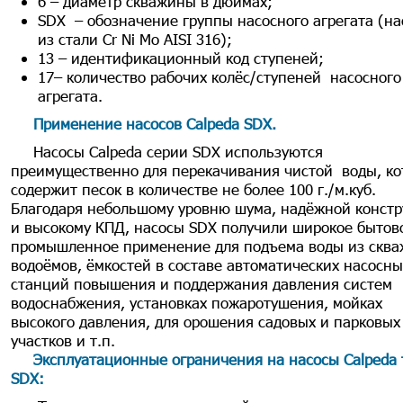
6 – диаметр скважины в дюймах;
SDX – обозначение группы насосного агрегата (н
из стали Cr Ni Mo AISI 316);
13 – идентификационный код ступеней;
17– количество рабочих колёс/ступеней насосного
агрегата.
Применение насосов Calpeda SDX
.
Насосы Calpeda серии SDX используются
преимущественно для перекачивания чистой воды, ко
содержит песок в количестве не более 100 г./м.куб.
Благодаря небольшому уровню шума, надёжной конст
и высокому КПД, насосы SDX получили широкое бытов
промышленное применение для подъема воды из сква
водоёмов, ёмкостей в составе автоматических насосн
станций повышения и поддержания давления систем
водоснабжения, установках пожаротушения, мойках
высокого давления, для орошения садовых и парковых
участков и т.п.
Эксплуатационные ограничения на насосы Calpeda 
SDX
: