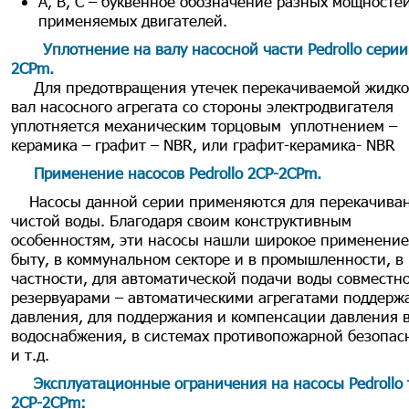
А, В, С – буквенное обозначение разных мощносте
применяемых двигателей.
Уплотнение на валу насосной части Pedrollo серии
2CPm.
Для предотвращения утечек перекачиваемой жидко
вал насосного агрегата со стороны электродвигателя
уплотняется механическим торцовым уплотнением –
керамика – графит – NBR, или графит-керамика- NBR
Применение насосов Pedrollo 2CP-2CPm.
Насосы данной серии применяются для перекачива
чистой воды. Благодаря своим конструктивным
особенностям, эти насосы нашли широкое применение
быту, в коммунальном секторе и в промышленности, в
частности, для автоматической подачи воды совместно
резервуарами – автоматическими агрегатами поддерж
давления, для поддержания и компенсации давления в
водоснабжения, в системах противопожарной безопас
и т.д.
Эксплуатационные ограничения на насосы Pedrollo 
2CP-2CPm: