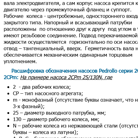
вала электродвигателя, а сам корпус насоса крепится к
двигателю через промежуточный фланец и суппорт.
Рабочие колеса - центробежные, одностороннего вход
закрытого типа. Напорный и всасывающий патрубки
расположены по отношению друг к другу под углом в
имеют резьбовое соединение. Подвод перекачиваемой
жидкости осуществляется горизонтально по оси насос
отвод – тангенциальный, вверх. Герметичность вала 
обеспечивается механическим одинарным торцовым
уплотнением.
Расшифровка обозначения насосов Pedrollo серии 2
2CPm:
На примере насоса 2CPm 25/130N, где
2 - два рабочих колеса;
СP – тип насосного агрегата;
m - монофазный (отсутствие буквы означает, что 
3-х фазный);
25 – диаметр выходного патрубка, мм;
130 – диаметр рабочего колеса, мм;
N – рабочие колеса из нержавеющей стали (отсутс
буквы – колеса из латуни);