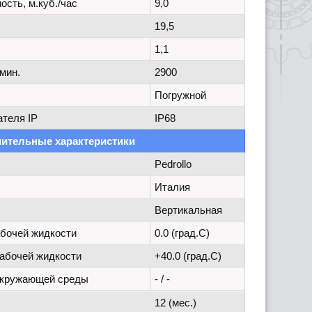
сть, м.куб./час
9,0
19,5
1,1
/мин.
2900
Погружной
ателя IP
IP68
ительные характеристики
Pedrollo
Италия
Вертикальная
бочей жидкости
0.0 (град.C)
абочей жидкости
+40.0 (град.C)
окружающей среды
- / -
12 (мес.)