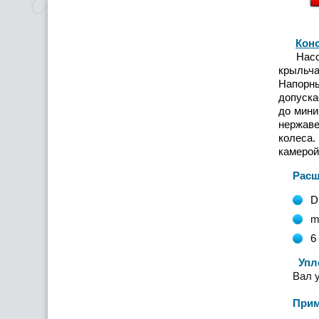
Конс
Насосы 
крыльча
Напорн
допуска
до мини
нержаве
колеса.
камерой
Расшиф
D
m
6
Уплотн
Вал 
Примен