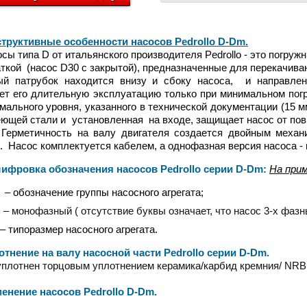
труктивные особенности насосов Pedrollo D-Dm.
типа D от итальянского производителя Pedrollo - это погруж
ткой (насос D30 с закрытой), предназначенные для перекачива
ый патрубок находится внизу и сбоку насоса, и направлен
ет его длительную эксплуатацию только при минимальном по
мального уровня, указанного в технической документации (15 м
ющей стали и установленная на входе, защищает насос от пов
 Герметичность на валу двигателя создается двойным меха
. Насос комплектуется кабелем, а однофазная версия насоса 
ровка обозначения насосов Pedrollo серии D-Dm:
На прим
 – обозначение группы насосного агрегата;
 – монофазный ( отсутствие буквы означает, что насос 3-х фазн
 – типоразмер насосного агрегата
.
ение на валу насосной части Pedrollo серии D-Dm
.
уплотнен торцовым уплотнением керамика/карбид кремния/ NRB 
ение насосов Pedrollo D-Dm
.