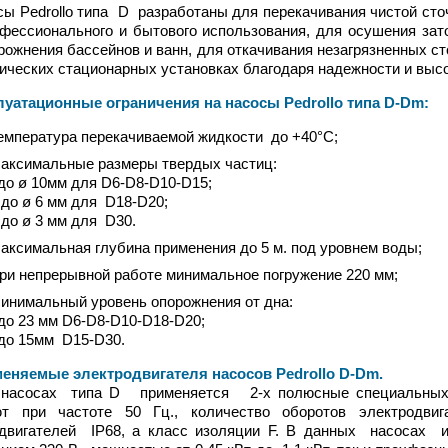
ы Pedrollo типа D разработаны для перекачивания чистой сто
фессионального и бытового использования, для осушения зато
рожнения бассейнов и ванн, для откачивания незагрязненных 
ических стационарных установках благодаря надежности и выс
атационные ограничения на насосы Pedrollo типа D-Dm
:
емпература перекачиваемой жидкости до +40°C;
аксимальные размеры твердых частиц:
 до ø 10мм для D6-D8-D10-D15;
 до ø 6 мм для D18-D20;
 до ø 3 мм для D30.
аксимальная глубина применения до 5 м. под уровнем воды;
ри непрерывной работе минимальное погружение 220 мм;
инимальный уровень опорожнения от дна:
 до 23 мм D6-D8-D10-D18-D20;
 до 15мм D15-D30.
яемые электродвигателя насосов Pedrollo D-Dm
.
сах типа D применяется 2-х полюсные специальных пог
ют при частоте 50 Гц., количество оборотов электродви
одвигателей IP68, а класс изоляции F. В данных насосах 