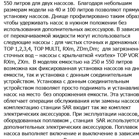
550 литров для двух насосов. Благодаря небольшим
размерам модели на 40 и 100 литров позволяют пряму
установку насосов. Днище профилировано таким обра
чтобы удерживать насос в нужном положении без
использования дополнительных аксессуаров. В зависи
от перекачиваемой жидкости могут использоваться
следующие насосы : для чистых сточных и дренажных 
ТОР 1,2,3,4, ТОР MULTI, RXm, ZDm,Dm; для загрязнен
сточных вод – насосы с крыльчаткой «vortex» ТОР VOR
RXm, ZXm. В моделях емкостью на 250 и 550 литров
возможна как фиксированная установка насосов на дн
емкости, так и установка с донным соединительным
устройством. Установка с донным соединительным
устройством позволяет просто поднимать и устанавли
насос на место без опорожнения емкости. Эта установ
облегчает операции обслуживания или замены насосов
комплектацию станции SAR входит так же комплект
электрических аксессуаров. При эксплуатации насосов,
оборудованных поплавком , станция SAR используется
дополнительных электрических аксессуаров. Поплавок
насоса выполняет включение и выключение в зависим