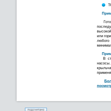
Т
Примен
Гот
последу
высокой
или гор
любого
минимал
Примен
В станц
насосы
крыльча
применя
Бол
посмот