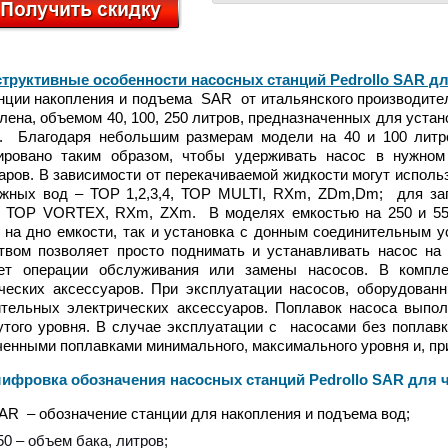
труктивные особенности насосных станций Pedrollo SAR дл
 накопления и подъема SAR от итальянского производителя
лена, объемом 40, 100, 250 литров, предназначенных для устан
в. Благодаря небольшим размерам модели на 40 и 100 литр
ировано таким образом, чтобы удерживать насос в нужном
аров. В зависимости от перекачиваемой жидкости могут испол
жных вод – ТОР 1,2,3,4, ТОР MULTI, RXm, ZDm,Dm; для заг
» ТОР VORTEX, RXm, ZXm. В моделях емкостью на 250 и 550
 на дно емкости, так и установка с донным соединительным 
твом позволяет просто поднимать и устанавливать насос на
ает операции обслуживания или замены насосов. В компл
ческих аксессуаров. При эксплуатации насосов, оборудова
тельных электрических аксессуаров. Поплавок насоса выпо
утого уровня. В случае эксплуатации с насосами без поплавк
енными поплавками минимального, максимального уровня и, пр
ровка обозначения насосных станций Pedrollo SAR для 
AR – обозначение станции для накопления и подъема вод;
50 – объем бака, литров;