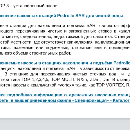
ОР 3 – установленный насос
.
ение насосных станций Pedrollo SAR для чистой воды
.
овые станции для накопления и подъема SAR являются эфф
ющего перекачивания чистых и загрязненных стоков в канал
 отметке, следовательно, недостижимой для самотека. Станци
истой местности, где отсутствует капиллярная канализационна
 типа: наземные или подземные, открытые или в помещения
ьного объема строительных работ.
яемые насосы в станциях накопления и подъёма Pedrollo
иях накопления и подъема SAR, в зависимости от перекачи
. В станциях для перекачивания чистых сточных вод и д
ткой типа ТОР 1,2,3,4,5, ТОР MULTI, RXm, ZDm, Dm. В станц
ются насосы с крыльчаткой «vortex» такие, как ТОР VORTE
ее подробную информацию о дренажных насосных станци
реть в вышеприведенном файле «Спецификация» - Каталог P