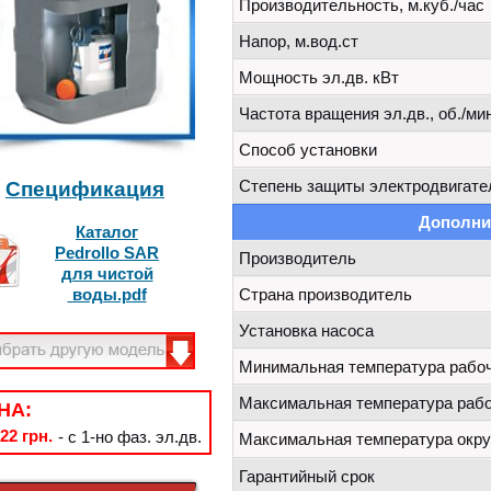
Производительность, м.куб./час
Напор, м.вод.ст
Мощность эл.дв. кВт
Частота вращения эл.дв., об./мин
Способ установки
Степень защиты электродвигате
Спецификация
Дополни
Каталог
Pedrollo SAR
Производитель
для чистой
воды.pdf
Страна производитель
Установка насоса
Минимальная температура рабо
Максимальная температура рабо
НА:
22 грн.
- с 1-но фаз. эл.дв.
Максимальная температура окр
Гарантийный срок