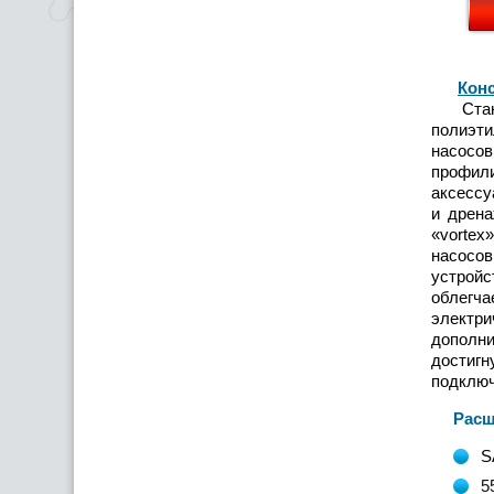
Конс
Станции
полиэти
насосо
профил
аксессу
и дрена
«vortex
насосов
устройс
облегч
электри
дополни
достигн
подключ
Расшиф
S
5