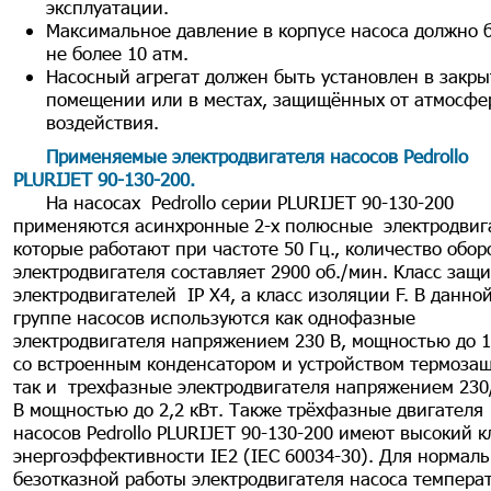
эксплуатации.
Максимальное давление в корпусе насоса должно 
не более 10 атм.
Насосный агрегат должен быть установлен в закр
помещении или в местах, защищённых от атмосфе
воздействия.
Применяемые электродвигателя насосов Pedrollo
PLURIJET 90-130-200
.
На насосах Pedrollo серии PLURIJET 90-130-200
применяются асинхронные 2-х полюсные электродвиг
которые работают при частоте 50 Гц., количество обор
электродвигателя составляет 2900 об./мин. Класс защ
электродвигателей IP X4, а класс изоляции F. В данно
группе насосов используются как однофазные
электродвигателя напряжением 230 В, мощностью до 1
со встроенным конденсатором и устройством термозащ
так и трехфазные электродвигателя напряжением 230
В мощностью до 2,2 кВт. Также трёхфазные двигателя
насосов Pedrollo PLURIJET 90-130-200 имеют высокий к
энергоэффективности IE2 (IEC 60034-30). Для нормал
безотказной работы электродвигателя насоса темпера