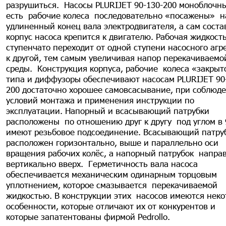
разрушиться. Насосы PLURIJET 90-130-200 моноблочны
есть рабочие колеса последовательно «посажены» н
удлиненный конец вала электродвигателя, а сам соста
корпус насоса крепится к двигателю. Рабочая жидкост
ступенчато переходит от одной ступени насосного агр
к другой, тем самым увеличивая напор перекачиваемо
среды. Конструкция корпуса, рабочие колеса «закрыт
типа и диффузоры обеспечивают насосам PLURIJET 90
200 достаточно хорошее самовсасывание, при соблюд
условий монтажа и применения инструкции по
эксплуатации. Напорный и всасывающий патрубки
расположены по отношению друг к другу под углом в
имеют резьбовое подсоединение. Всасывающий патру
расположен горизонтально, выше и параллельно оси
вращения рабочих колёс, а напорный патрубок напра
вертикально вверх. Герметичность вала насоса
обеспечивается механическим одинарным торцовым
уплотнением, которое смазывается перекачиваемой
жидкостью.
В конструкции этих насосов имеются нек
особенности, которые отличают их от конкурентов и
которые запатентованы фирмой Pedrollo.