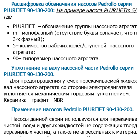
Расшифровка обозначения насосов Pedrollo серии
PLURIJET 90-130-200
:
На примере насоса PLURIJETm 5/9
где
PLURIJET – обозначение группы насосного агрегат
m - монофазный (отсутствие буквы означает, что 
3-х фазный);
5– количество рабочих колёс/ступеней насосного
агрегата;
90– типоразмер насосного агрегата.
Уплотнение на валу насосной части Pedrollo серии
PLURIJET 90-130-200
.
Для предотвращения утечек перекачиваемой жидкос
вал насосного агрегата со стороны электродвигателя
уплотняется механическим торцовым уплотнением:
Керамика - графит - NBR
Применение насосов Pedrollo
PLURIJET 90-130-200
.
Насосы данной серии используются для перекачив
чистой воды и других жидкостей не содержащих твер
абразивных частиц, а также не агрессивных к матери