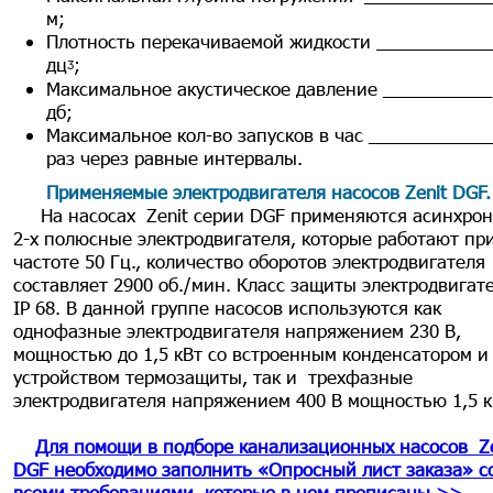
м;
Плотность перекачиваемой жидкости ____________ 
дцᶾ;
Максимальное акустическое давление ___________
дб;
Максимальное кол-во запусков в час ____________
раз через равные интервалы.
Применяемые электродвигателя насосов Zenit DGF
.
На насосах Zenit серии DGF применяются асинхро
2-х полюсные электродвигателя, которые работают пр
частоте 50 Гц., количество оборотов электродвигателя
составляет 2900 об./мин. Класс защиты электродвига
IP 68. В данной группе насосов используются как
однофазные электродвигателя напряжением 230 В,
мощностью до 1,5 кВт со встроенным конденсатором и
устройством термозащиты, так и трехфазные
электродвигателя напряжением 400 В мощностью 1,5 к
Для помощи в подборе канализационных насосов Ze
DGF необходимо заполнить «Опросный лист заказа» с
всеми требованиями, которые в нем прописаны >>