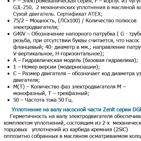
F – Электромеханическая серия, F – корпус из чугу
GJL-250, 2 механических уплотнения в масляной в
Сухой двигатель. Сертификат АТЕХ;
75/2
– Мощность, (ЛСх100) / Количество полюсов
электродвигателя;
G40V – Обозначение напорного патрубка ( G - труб
резьба, при отсутствии буквы считается, что насос
фланцевый; 40- диаметр в мм.; направление патру
V-вертикальное, Н-горизонтальное);
А – Гидравлическая модель (базовая гидравлика);
1 – Номер версии (модернизации);
С – Размер двигателя – обозначает код диаметра у
двигателя;
М(Т) – Количество фаз электродвигателя М –
монофазный, Т – трехфазный;
50 – Частота тока 50 Гц.
Уплотнение на валу насосной части Zenit серии DG
Герметичность на валу электродвигателя обеспечив
комплектом уплотнений, состоящим из 2-х механичес
торцовых уплотнений из карбида кремния (2SiC)
оппозитно собранных в масляном осматриваемом коло