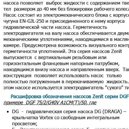
насоса позволяет выброс жидкости с содержанием тв
тел размером до 40 мм без блокировки рабочего колес
Насос состоит из электромеханического блока с корпус
чугуна EN-GJL-250 и присоединенного к нему корпуса
гидравлической части насоса. Герметичность
электродвигателя на валу насоса обеспечивается двум
механическими уплотнениями, находящимися в масля
камере. Предусмотрена возможность визуального конт
герметичности уплотнений. Эта серия насосов Zenit
выпускается с вертикальным резьбовым или
горизонтальным фланцевым напорным патрубком,
находящимся внизу насоса и направленным вверх. Та
конструкция позволяет использовать насос только
полностью погруженным в перекачиваемую жидкость
этом насосе используется электродвигатель "сухого" т
Расшифровка обозначения насосов Zenit серии DG
примере DGF 75/2/G40V A1СM(T)/50, где
DG - гидравлическая серия насоса DG (DRAGA) –
крыльчатка Vortex со свободным интегральным
просветом;