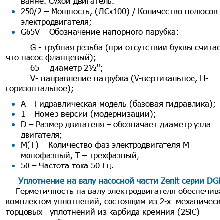
ванне. Сухой двигатель.
250/2 – Мощность, (ЛСх100) / Количество полюсов
электродвигателя;
G65V – Обозначение напорного парубка:
G - трубная резьба (при отсутствии буквы считае
что насос фланцевый);
65 - диаметр 2½";
V- направление патрубка (V-вертикальное, Н-
горизонтальное);
А – Гидравлическая модель (базовая гидравлика);
1 – Номер версии (модернизации);
D – Размер двигателя – обозначает диаметр узла
двигателя;
М(Т) – Количество фаз электродвигателя М –
монофазный, Т – трехфазный;
50 – Частота тока 50 Гц.
Уплотнение на валу насосной части Zenit серии DG
Герметичность на валу электродвигателя обеспечив
комплектом уплотнений, состоящим из 2-х механичес
торцовых уплотнений из карбида кремния (2SiC)