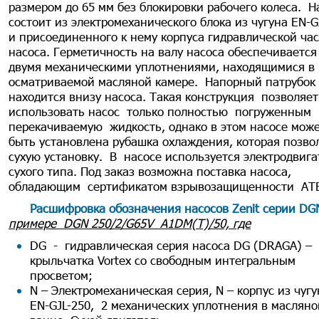
размером до 65 мм без блокировки рабочего колеса. Н
состоит из электромеханического блока из чугуна EN-G
и присоединенного к нему корпуса гидравлической ча
насоса. Герметичность на валу насоса обеспечивается
двумя механическими уплотнениями, находящимися в
осматриваемой масляной камере. Напорный патрубок
находится внизу насоса. Такая конструкция позволяет
использовать насос только полностью погруженным 
перекачиваемую жидкость, однако в этом насосе мож
быть установлена рубашка охлаждения, которая позво
сухую установку. В насосе используется электродвига
сухого типа. Под заказ возможна поставка насоса,
обладающим сертификатом взрывозащищенности АТ
Расшифровка обозначения насосов Zenit серии DG
примере DGN 250/2/G65V A1DM(T)/50, где
DG - гидравлическая серия насоса DG (DRAGA) –
крыльчатка Vortex со свободным интегральным
просветом;
N – Электромеханическая серия, N – корпус из чугу
EN-GJL-250, 2 механических уплотнения в масляно