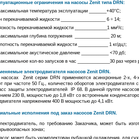
атационные ограничения на насосы Zenit типа DRN
:
аксимальная температура эксплуатации _______+40°С;
н перекачиваемой жидкости __________________ 6 ÷ 14;
язкость перекачиваемой жидкости _____________1 мм²/с;
аксимальная глубина погружения ______________ 20 м;
лотность перекачиваемой жидкости ____________ 1 кг/дцᶾ;
аксимальное акустическое давление ___________ <70 дб;
аксимальное кол-во запусков в час _____________30 раз через
яемые электродвигателя насосов Zenit DRN
.
осах Zenit серии DRN применяются асинхронные 2-х, 4-х 
т при частоте 50 Гц., количество оборотов электродвигателя со
асс защиты электродвигателей IP 68. В данной группе насосо
нием 230 В, мощностью до 1,8 кВт со встроенным конденсатор
двигателя напряжением 400 В мощностью до 4,1 кВт.
льные исполнения под заказ насосов Zenit DRN
.
лектродвигатель, по требованию Заказчика, может быть изг
зрывоопасных зонах;
асос может быть укомплектован рубашкой охлаждения, для сух