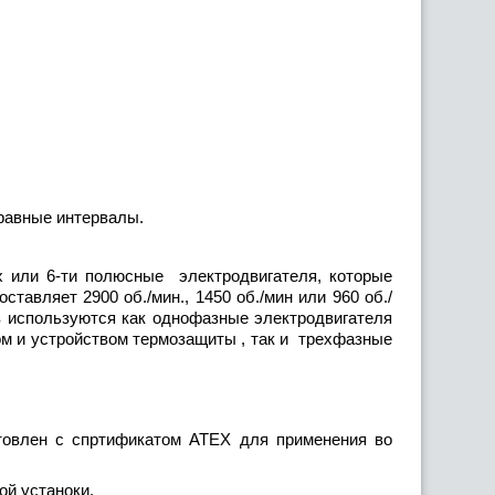
 равные интервалы.
или 6-ти полюсные электродвигателя, которые
ставляет 2900 об./мин., 1450 об./мин или 960 об./
в используются как однофазные электродвигателя
ом и устройством термозащиты , так и трехфазные
отовлен с спртификатом ATEX для применения во
ой устаноки.