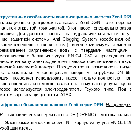
структивные особенности канализационых насосов Zenit DR
зационные центробежные насосы Zenit DGN – это
перенос
нальной открытой крыльчаткой. Этот насос специально раз
ования. Для данного насоса на гидравлической части не ус
ние защитной системы Anti Clogging System (особенная об
вание взвешенных твердых тел) сводит к минимуму возможнос
рекачивании загрязненной воды с твердыми частица
механического блока из чугуна EN-GJL-250 и присоединенног
чность на валу электродвигателя насоса обеспечивается дву
ваемой масляной камере. Предусмотрена возможность визуа
 с горизонтальным фланцевым напорным патрубком DN 65,
укция позволяет использовать насос только полностью по
ьно дополнительно можно заказать к этому насосу рубашку ох
асосе используется электродвигатель "сухого" типа. Под
икатом взрывозащищенности АТЕХ.
ровка обозначения насосов Zenit серии DRN:
На примере 
R - гидравлическая серия насоса DR (DRENO) – многоканальна
 – Электромеханическая серия, N – корпус из чугуна EN-GJL-2
ухой двигатель.