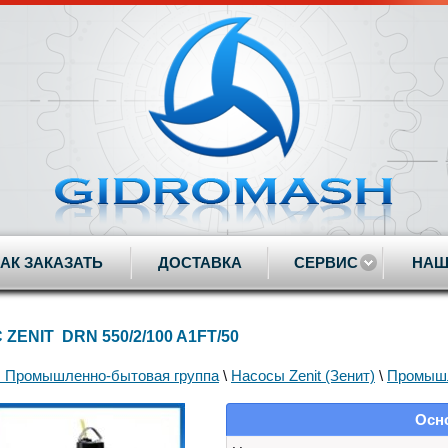
КАК ЗАКАЗАТЬ
ДОСТАВКА
СЕРВИС
НАШ
ZENIT DRN 550/2/100 A1FT/50
 Промышленно-бытовая группа
\
Насосы Zenit (Зенит)
\
Промыш
Осн