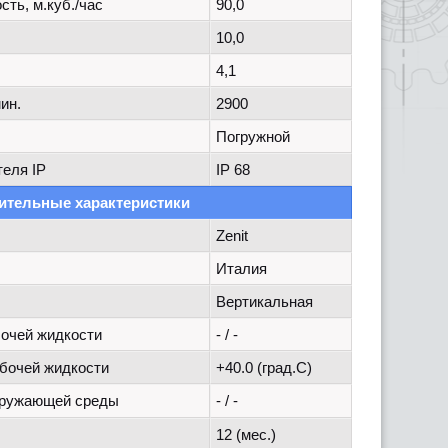
ть, м.куб./час
90,0
10,0
4,1
ин.
2900
Погружной
еля IP
IP 68
ительные характеристики
Zenit
Италия
Вертикальная
очей жидкости
- / -
бочей жидкости
+40.0 (град.C)
кружающей среды
- / -
12 (мес.)