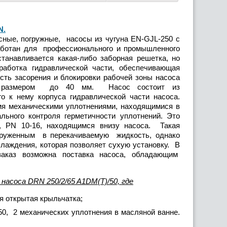
N
.
ные, погружные, насосы из чугуна EN-GJL-250 с
работан для профессионального и промышленного
танавливается какая-либо заборная решетка, но
работка гидравлической части, обеспечивающая
ть засорения и блокировки рабочей зоны насоса
ми размером до 40 мм. Насос состоит из
о к нему корпуса гидравлической части насоса.
мя механическими уплотнениями, находящимися в
льного контроля герметичности уплотнений. Это
 PN 10-16, находящимся внизу насоса. Такая
груженным в перекачиваемую жидкость, однако
лаждения, которая позволяет сухую установку. В
 заказ возможна поставка насоса, обладающим
насоса DRN 250/2/65 A1DM(T)/50, где
я открытая крыльчатка;
50, 2 механических уплотнения в масляной ванне.