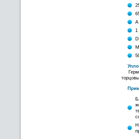
2
6
А
1
D
М
5
Уплотн
Гермети
торцовы
Примен
Б
ж
т
с
Н
п