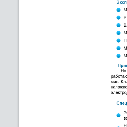
Эксплу
М
Р
В
М
П
М
М
Примен
На нас
работаю
мин. Кл
напряже
электро
Специа
Э
в
Н