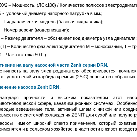
50/2 – Мощность, (ЛСх100) / Количество полюсов электродвигат
5 - условный диаметр напорного патрубка в мм.;
 – Гидравлическая модель (базовая гидравлика);
 – Номер версии (модернизации);
 – Размер двигателя – обозначает код диаметра узла двигателя;
(Т) – Количество фаз электродвигателя М – монофазный, Т – т
0 – Частота тока 50 Гц.
ение на валу насосной части Zenit серии DRN
.
чность на валу электродвигателя обеспечивается комплект
х уплотнений из карбида кремния (2SiC) оппозитно собранных
ение насосов Zenit DRN
.
лагодаря прочности и высоким показателям этот насо
ивотноводческой сфере, канализационных системах. Особенно
вердые взвешенные тела, активный шлам с низкой или средне
овместно с системой охлаждения ZENIT для сухой или полупогр
асосы имеют широкий спектр применения, который охватыв
рименятся и в сельском хозяйстве, в частности в животноводств