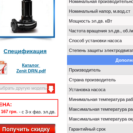
Номинальная производительнос
Номинальный напор, м.вод.ст
Мощность эл.дв. кВт
Частота вращения эл.дв., об./м
Способ установки насоса
Степень защиты электродвигат
Спецификация
Дополн
Каталог
Производитель
Zenit DRN.pdf
Страна производитель
Установка насоса
Минимальная температура раб
ЕНА:
Максимальная температура ра
 167 грн.
- с 3-х фаз. эл.дв.
Максимальная температура о
Гарантийный срок