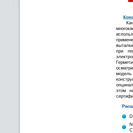
Кон
Канали
многока
использ
примене
выталки
при пе
электро
Гермети
осматри
модель
констр
опцинал
этом н
сертиф
Расшиф
D
N
С