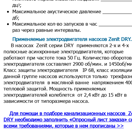
дцᶾ;
Максимальное акустическое давление ___________
дб;
Максимальное кол-во запусков в час ____________
раз через равные интервалы.
Применяемые электродвигателя насосов Zenit DRY
.
В насосах Zenit серии DRY применяются 2-х и 4-х
полюсные асинхронные электродвигателя, которые
работают при частоте тока 50 Гц. Количество оборотов
электродвигателя составляет 2900 об/мин. и 1450об/м
Класс защиты электродвигателя IP 68, класс изоляци
данной группе насосов используются только трехфа
электродвигателя в масляной ванне напряжением 400
тепловой защитой. Мощность применяемых
электродвигателей колеблется от 2,4 кВт до 15 кВт в
зависимости от типоразмера насоса.
Для помощи в подборе канализационных насосов Ze
DRY необходимо заполнить «Опросный лист заказа» с
всеми требованиями, которые в нем прописаны >>