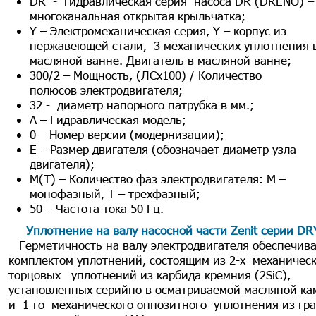
DR - гидравлическая серия насоса DR (DRENO) –
многоканальная открытая крыльчатка;
Y – Электромеханическая серия, Y – корпус из
нержавеющей стали, 3 механических уплотнения 
масляной ванне. Двигатель в масляной ванне;
300/2 – Мощность, (ЛСх100) / Количество
полюсов электродвигателя;
32 - диаметр напорного патрубка в мм.;
А – Гидравлическая модель;
0 – Номер версии (модернизации);
E – Размер двигателя (обозначает диаметр узла
двигателя);
М(Т) – Количество фаз электродвигателя: М –
монофазный, Т – трехфазный;
50 – Частота тока 50 Гц.
Уплотнение на валу насосной части Zenit серии DR
Герметичность на валу электродвигателя обеспечив
комплектом уплотнений, состоящим из 2-х механичес
торцовых уплотнений из карбида кремния (2SiC),
установленных серийно в осматриваемой масляной ка
и 1-го механического оппозитного уплотнения из гр