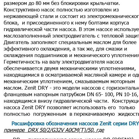
размером до 80 мм без блокировки крыльчатки.
Конструктивно насос полностью изготовлен из
нержавеющей стали и состоит из электромеханическо
блока, и присоединенного к нему болтами корпуса
гидравлической части насоса. В этом насосе используе
маслозаполненный электродвигатель с тепловой защи
Двигатель заполняют специальным маслом для более
эффективного охлаждения, а так же, для смазки и
охлаждения подшипников и механического уплотнения
Герметичность на валу электродвигателя насоса
обеспечивается двумя механическими уплотнениями,
находящимися в осматриваемой масляной камере и о
механическим уплотнением, смазываемым моторным
маслом. Zenit DRY - это модели насосов с горизонталь
фланцевым напорным патрубком DN 65- 100, PN 10-16,
находящимся внизу гидравлической части. Конструкц
насоса Zenit DRY позволяет использовать его только
полностью погруженным в перекачиваемую жидкост
Расшифровка обозначения насосов Zenit серии DRY
примере DRХ 50/2/G32V A0СM(T)/50, где