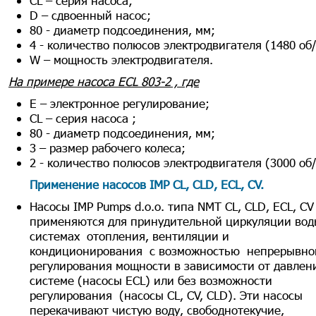
CL – серия насоса;
D – сдвоенный насос;
80 - диаметр подсоединения, мм;
4 - количество полюсов электродвигателя (1480 об
W – мощность электродвигателя.
На примере насоса ECL 803-2 , где
E – электронное регулирование;
CL – серия насоса ;
80 - диаметр подсоединения, мм;
3 – размер рабочего колеса;
2 - количество полюсов электродвигателя (3000 об
Применение насосов IMP
CL, CLD, ECL, CV
.
Насосы IMP Pumps d.o.o. типа NМТ CL, CLD, ECL, CV
применяются для принудительной циркуляции вод
системах отопления, вентиляции и
кондиционирования с возможностью непрерывно
регулирования мощности в зависимости от давлен
системе (насосы ECL) или без возможности
регулирования (насосы CL, CV, CLD). Эти насосы
перекачивают чистую воду, свободнотекучие,