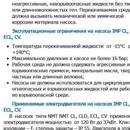
неагрессивные, невзрывоопасные жидкости без тв
или длинноволокнистых тел. Перекачиваемая сред
должна вызывать механической или химической
коррозии материала насоса.
Эксплуатационные ограничения на насосы IMP
CL,
ECL, CV
.
Температура перекачиваемой жидкости от -15°C 
+140°C;
Максимальное давление в насосе не более 16 бар;
Рабочая среда не должна содержать агрессивные 
взрывоопасные примеси, минеральные масла, тве
частицы или длинные волокна;
Насосы не должны использоваться для циркуляции
огнеопасных и взрывоопасных жидкостей или рабо
во взрывоопасной среде.
Применяемые электродвигателя на насосах IMP
CL,
ECL, CV
.
В насосах типа NМТ NМТ CL, CLD, ECL, CV примен
электродвигателя мощностью от 120 Вт до 37кВт. Клас
изоляции – F, степень защиты – IP 55. Двигателя в это