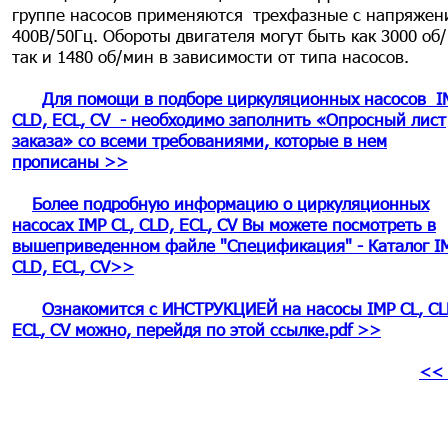
группе насосов применяются трехфазные с напряжен
400В/50Гц. Обороты двигателя могут быть как 3000 об
так и 1480 об/мин в зависимости от типа насосов.
Для помощи в подборе циркуляционных насосов IM
CLD, ECL, CV - необходимо заполнить «Опросный лист
заказа» со всеми требованиями, которые в нем
прописаны >>
Более подробную информацию о циркуляционных
насосах IMP CL, CLD, ECL, CV Вы можете посмотреть в
вышеприведенном файле "Спецификация" - Каталог 
CLD, ECL, CV
>>
Ознакомится с ИНСТРУКЦИЕЙ на насосы IMP
CL, CL
ECL, CV
можно, перейдя по этой ссылке.pdf >>
<< 