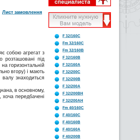
Лист замовлення
F 32/160C
Fm 32/160C
Fm 32/160B
яє собою агрегат з
F 32/160B
о розташовані під
 на горизонтальній
F 32/160A
льно вгору) і мають
F 32/200C
у валу знаходиться
F 32/200B
F 32/200A
нана, в основному,
F 32/200BH
, хоча передбачені
F 32/200AH
Fm 40/160C
F 40/160C
F 40/160B
F 40/160A
F 40/200B