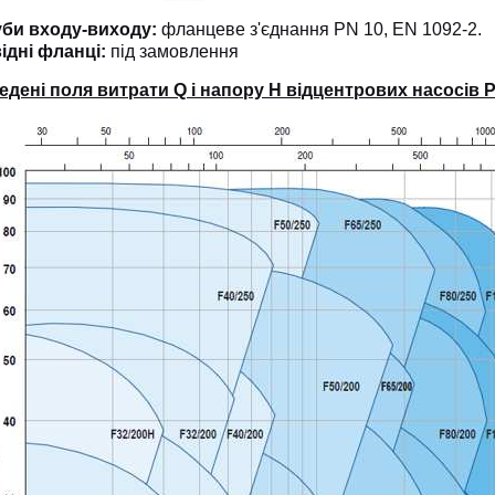
би входу-виходу:
фланцеве з'єднання PN 10, EN 1092-2.
ідні фланці:
під замовлення
едені поля витрати Q і напору H відцентрових насосів Pe