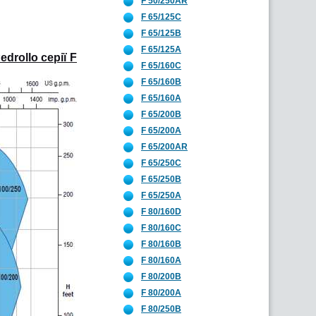
F 50/250AR
F 65/125C
F 65/125B
F 65/125A
drollo серії F
F 65/160C
F 65/160B
F 65/160A
F 65/200B
F 65/200A
F 65/200AR
F 65/250C
F 65/250B
F 65/250A
F 80/160D
F 80/160C
F 80/160B
F 80/160A
F 80/200B
F 80/200A
F 80/250B