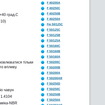
F 40/200A
F 40/250C
F 40/250B
+40 град.C
F 40/250A
N10)
Fm 50/125C
F 50/125C
F 50/125B
F 50/125A
F 50/160C
F 50/160B
F 50/160A
новлюватися тільки
F 50/200C
го впливу.
F 50/200B
F 50/200A
F 50/200AR
F 50/250D
F 50/250C
бо чавун
F 50/250B
 1.4104
F 50/250A
раміка-NBR