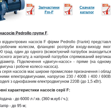
Запчастини
Скачати
Fm-F
каталог
асосів Pedrollo групи F
.
дцентрових насосів F фірми Pedrollo (Італія) представл
робочим колесом, фланцеві розтруби входу-виходу яког
90 град. один до одного (всмоктуючий патрубок знаходиться
сосного агрегату, а напірний патрубок спрямований вертика
 діаметр. Підключення «двигун-насос» - пряме (на одном
вигуна і робоче колесо насоса).
ерія насосів має широке промислове призначення і облад
ними електродвигунами, напругою 230 / 400В і 400 / 690В
моделі з однофазним електродвигуном 220В (до 1,5 кВт).
і характеристики насосів серії F:
одача - до 6000 л / хв. (360 м.куб / ч.);
апір - до 95 м;