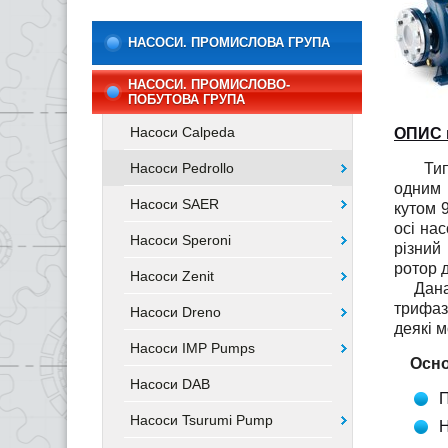
НАСОСИ. ПРОМИСЛОВА ГРУПА
НАСОСИ. ПРОМИСЛОВО-
ПОБУТОВА ГРУПА
Насоси Calpeda
ОПИС н
Насоси Pedrollo
Тип ві
одним 
Насоси SAER
кутом 
осі на
Насоси Speroni
різний
ротор д
Насоси Zenit
Дана с
трифаз
Насоси Dreno
деякі 
Насоси IMP Pumps
Основн
Насоси DAB
П
Насоси Tsurumi Pump
Н