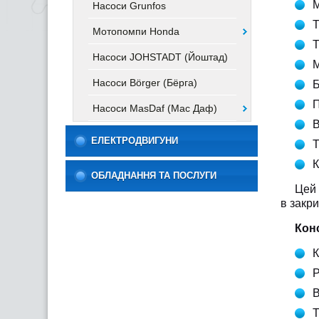
М
Насоси Grunfos
Т
Мотопомпи Honda
Т
Насоси JOHSTADT (Йоштад)
М
Насоси Börger (Бёрга)
Б
П
Насоси MasDaf (Мас Даф)
В
ЕЛЕКТРОДВИГУНИ
Т
К
ОБЛАДНАННЯ ТА ПОСЛУГИ
Цей ти
в закр
Кон
К
Р
В
Т