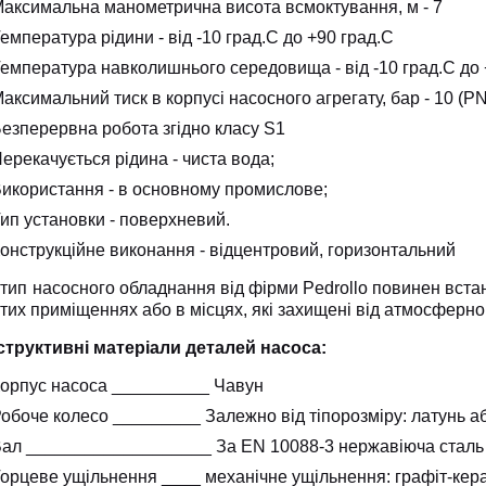
аксимальна манометрична висота всмоктування, м - 7
емпература рідини - від -10 град.C до +90 град.C
емпература навколишнього середовища - від -10 град.C до 
аксимальний тиск в корпусі насосного агрегату, бар - 10 (P
езперервна робота згідно класу S1
ерекачується рідина - чиста вода;
икористання - в основному промислове;
ип установки - поверхневий.
онструкційне виконання - відцентровий, горизонтальний
п насосного обладнання від фірми Pedrollo повинен вста
итих приміщеннях або в місцях, які захищені від атмосферно
структивні матеріали деталей насоса:
орпус насоса __________ Чавун
обоче колесо _________ Залежно від тіпорозміру: латунь а
ал ___________________ За EN 10088-3 нержавіюча сталь
орцеве ущільнення ____ механічне ущільнення: графіт-ке