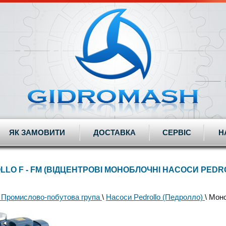
ЯК ЗАМОВИТИ
ДОСТАВКА
СЕРВІС
Н
LLO F - FM (ВІДЦЕНТРОВІ МОНОБЛОЧНІ НАСОСИ PEDROL
 Промислово-побутова група
\
Насоси Pedrollo (Педролло)
\ Моно