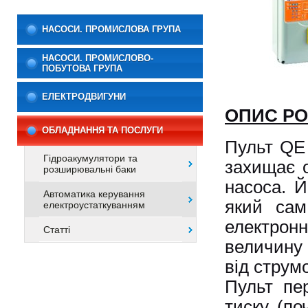
НАСОСИ. ПРОМИСЛОВА ГРУПА
НАСОСИ. ПРОМИСЛОВО-
ПОБУТОВА ГРУПА
ЕЛЕКТРОДВИГУНИ
ОПИС РО
ОБЛАДНАННЯ ТА ПОСЛУГИ
Пульт QE 
Гідроакумулятори та
захищає 
розширювальні баки
насоса. Й
Автоматика керування
який сам
електроустаткуванням
електрон
Статті
величину 
від струм
Пульт пе
тиску (по