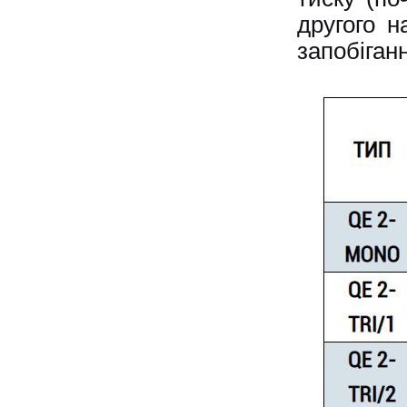
другого н
запобіган